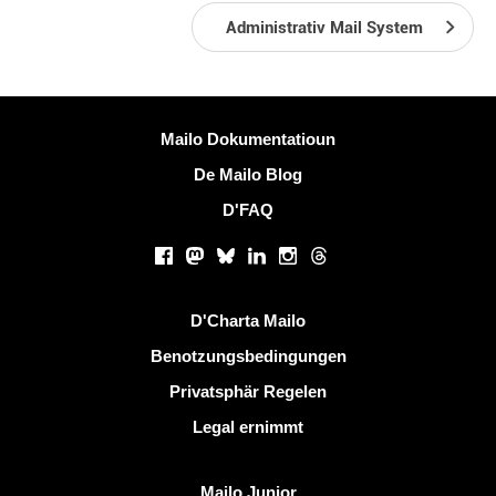
Administrativ Mail System
Méi Informatiounen
Mailo Dokumentatioun
De Mailo Blog
D'FAQ
Sozialen Netzwierker
Facebook
Mastodon
Bluesky
LinkedIn
Instagram
Threads
Nëtzlech Linken
D'Charta Mailo
Benotzungsbedingungen
Privatsphär Regelen
Legal ernimmt
Entdeckt Mailo
Mailo Junior