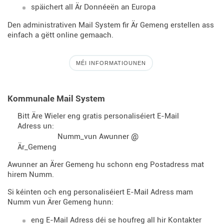
späichert all Är Donnéeën an Europa
Den administrativen Mail System fir Är Gemeng erstellen ass
einfach a gëtt online gemaach.
MÉI INFORMATIOUNEN
Kommunale Mail System
Bitt Äre Wieler eng gratis personaliséiert E-Mail
Adress un:
@
Numm_vun Awunner
Är_Gemeng
Awunner an Ärer Gemeng hu schonn eng Postadress mat
hirem Numm.
Si kéinten och eng personaliséiert E-Mail Adress mam
Numm vun Ärer Gemeng hunn:
eng E-Mail Adress déi se houfreg all hir Kontakter