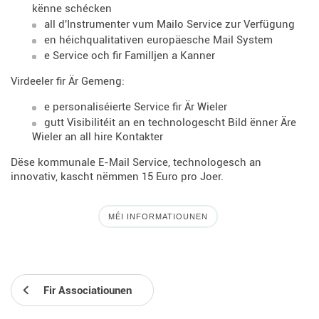
kënne schécken
all d'Instrumenter vum Mailo Service zur Verfügung
en héichqualitativen europäesche Mail System
e Service och fir Familljen a Kanner
Virdeeler fir Är Gemeng:
e personaliséierte Service fir Är Wieler
gutt Visibilitéit an en technologescht Bild ënner Äre
Wieler an all hire Kontakter
Dëse kommunale E-Mail Service, technologesch an
innovativ, kascht nëmmen 15 Euro pro Joer.
MÉI INFORMATIOUNEN
Fir Associatiounen