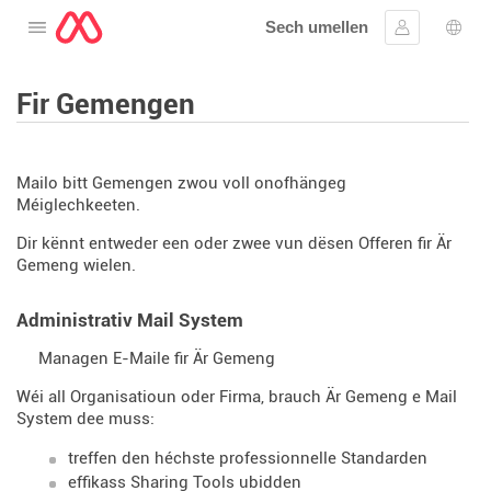
Sech umellen
Oppen de Menü
Umellen
Spro
Fir Gemengen
Mailo bitt Gemengen zwou voll onofhängeg
Méiglechkeeten.
Dir kënnt entweder een oder zwee vun dësen Offeren fir Är
Gemeng wielen.
Administrativ Mail System
Managen E-Maile fir Är Gemeng
Wéi all Organisatioun oder Firma, brauch Är Gemeng e Mail
System dee muss:
treffen den héchste professionnelle Standarden
effikass Sharing Tools ubidden