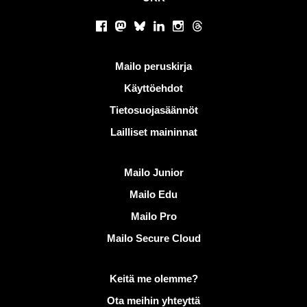
Sosiaaliset verkostot
Facebook
Mastodon
Bluesky
LinkedIn
Instagram
Threads
Hyödyllisiä linkkejä
Mailo peruskirja
Käyttöehdot
Tietosuojasäännöt
Lailliset maininnat
Löydä Mailo
Mailo Junior
Mailo Edu
Mailo Pro
Mailo Secure Cloud
Lisätietoja aiheesta Mailo
Keitä me olemme?
Ota meihin yhteyttä