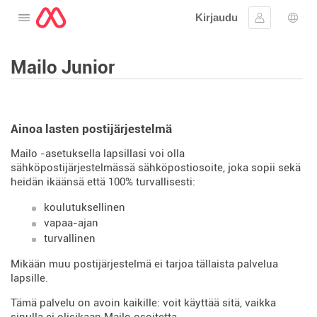
Kirjaudu
Avaa valikko
Kirjaudu si
Kiele
Mailo Junior
Ainoa lasten postijärjestelmä
Mailo -asetuksella lapsillasi voi olla
sähköpostijärjestelmässä sähköpostiosoite, joka sopii sekä
heidän ikäänsä että 100% turvallisesti:
koulutuksellinen
vapaa-ajan
turvallinen
Mikään muu postijärjestelmä ei tarjoa tällaista palvelua
lapsille.
Tämä palvelu on avoin kaikille: voit käyttää sitä, vaikka