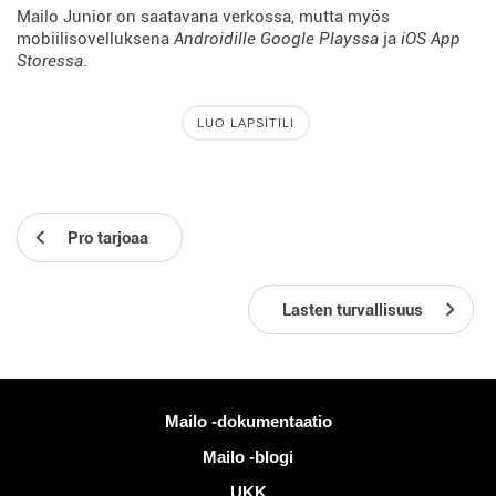
Mailo Junior on saatavana verkossa, mutta myös
mobiilisovelluksena
Androidille Google Playssa
ja
iOS App
Storessa
.
LUO LAPSITILI
Pro tarjoaa
Lasten turvallisuus
Lisää tietoa
Mailo -dokumentaatio
Mailo -blogi
UKK