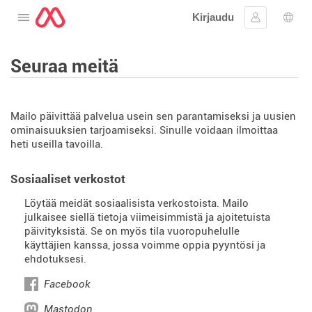
Kirjaudu
Avaa valikko
Kirjaudu si
Kiele
Seuraa meitä
Mailo päivittää palvelua usein sen parantamiseksi ja uusien
ominaisuuksien tarjoamiseksi. Sinulle voidaan ilmoittaa
heti useilla tavoilla.
Sosiaaliset verkostot
Löytää meidät sosiaalisista verkostoista. Mailo
julkaisee siellä tietoja viimeisimmistä ja ajoitetuista
päivityksistä. Se on myös tila vuoropuhelulle
käyttäjien kanssa, jossa voimme oppia pyyntösi ja
ehdotuksesi.
Facebook
Mastodon