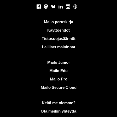
Sosiaaliset verkostot
Facebook
Mastodon
Bluesky
LinkedIn
Instagram
Threads
Hyödyllisiä linkkejä
Mailo peruskirja
Käyttöehdot
Tietosuojasäännöt
Lailliset maininnat
Löydä Mailo
Mailo Junior
Mailo Edu
Mailo Pro
Mailo Secure Cloud
Lisätietoja aiheesta Mailo
Keitä me olemme?
Ota meihin yhteyttä