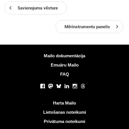
Savienojuma vēsture
Mērinstrumentu panelis
Vairāk informācijas
Mailo dokumentācija
Emuāru Mailo
FAQ
Sociālie tīkli
Facebook
Mastodon
Bluesky
LinkedIn
Instagram
Threads
Noderīgas saites
Harta Mailo
Lietošanas noteikumi
Privātuma noteikumi