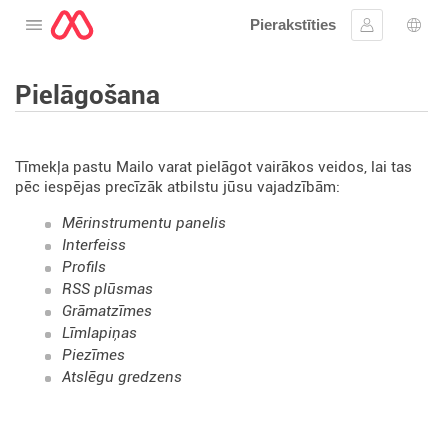
Pierakstīties
Atveriet izvēlni
Ielogoties
Valo
Pielāgošana
Tīmekļa pastu Mailo varat pielāgot vairākos veidos, lai tas
pēc iespējas precīzāk atbilstu jūsu vajadzībām:
Mērinstrumentu panelis
Interfeiss
Profils
RSS plūsmas
Grāmatzīmes
Līmlapiņas
Piezīmes
Atslēgu gredzens