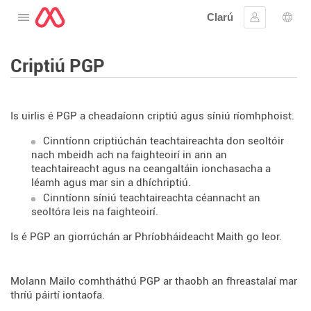
Clarú
Oscail an roghchlár
Sínigh iste
Rogh
Criptiú PGP
Is uirlis é PGP a cheadaíonn criptiú agus síniú ríomhphoist.
Cinntíonn criptiúchán teachtaireachta don seoltóir
nach mbeidh ach na faighteoirí in ann an
teachtaireacht agus na ceangaltáin ionchasacha a
léamh agus mar sin a dhíchriptiú.
Cinntíonn síniú teachtaireachta céannacht an
seoltóra leis na faighteoirí.
Is é PGP an giorrúchán ar Phríobháideacht Maith go leor.
Molann Mailo comhtháthú PGP ar thaobh an fhreastalaí mar
thríú páirtí iontaofa.