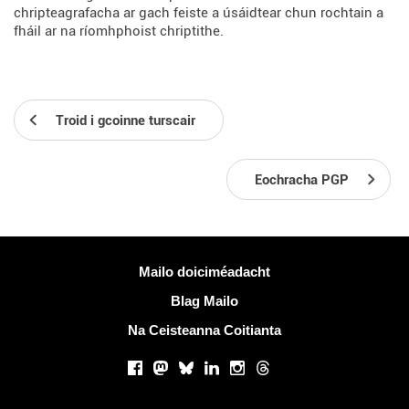
chripteagrafacha ar gach feiste a úsáidtear chun rochtain a
fháil ar na ríomhphoist chriptithe.
Troid i gcoinne turscair
Eochracha PGP
Tuilleadh eolais
Mailo doiciméadacht
Blag Mailo
Na Ceisteanna Coitianta
Líonraí sóisialta
Facebook
Mastodon
Bluesky
LinkedIn
Instagram
Threads