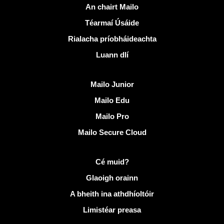
Naisc úsáideacha
An chairt Mailo
Téarmaí Úsáide
Rialacha príobháideachta
Luann dlí
Faigh amach Mailo
Mailo Junior
Mailo Edu
Mailo Pro
Mailo Secure Cloud
Tuilleadh eolais ar Mailo
Cé muid?
Glaoigh orainn
A bheith ina athdhíoltóir
Limistéar preasa