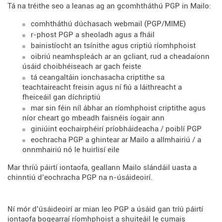
Tá na tréithe seo a leanas ag an gcomhtháthú PGP in Mailo:
comhtháthú dúchasach webmail (PGP/MIME)
r-phost PGP a sheoladh agus a fháil
bainistíocht an tsínithe agus criptiú ríomhphoist
oibriú neamhspleách ar an gcliant, rud a cheadaíonn
úsáid choibhéiseach ar gach feiste
tá ceangaltáin ionchasacha criptithe sa
teachtaireacht freisin agus ní fiú a láithreacht a
fheiceáil gan díchriptiú
mar sin féin níl ábhar an ríomhphoist criptithe agus
níor cheart go mbeadh faisnéis íogair ann
giniúint eochairphéirí príobháideacha / poiblí PGP
eochracha PGP a ghintear ar Mailo a allmhairiú / a
onnmhairiú nó le huirlisí eile
Mar thríú páirtí iontaofa, geallann Mailo slándáil uasta a
chinntiú d’eochracha PGP na n-úsáideoirí.
Ní mór d’úsáideoirí ar mian leo PGP a úsáid gan tríú páirtí
iontaofa bogearraí ríomhphoist a shuiteáil le cumais