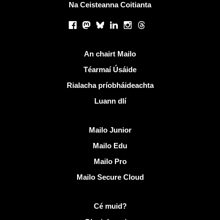
Na Ceisteanna Coitianta
Líonraí sóisialta
Facebook
Mastodon
Bluesky
LinkedIn
Instagram
Threads
Naisc úsáideacha
An chairt Mailo
Téarmaí Úsáide
Rialacha príobháideachta
Luann dlí
Faigh amach Mailo
Mailo Junior
Mailo Edu
Mailo Pro
Mailo Secure Cloud
Tuilleadh eolais ar Mailo
Cé muid?