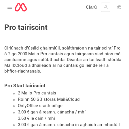
Clarú
Oscail an roghchlár
Sínigh iste
Rogh
Pro tairiscint
Oiriúnach d'úsáid ghairmiúil, soláthraíonn na tairiscintí Pro
ó 2 go 2000 Mailo Pro cuntais agus tairgeann siad níos mó
acmhainne agus solúbthachta. Déantar an toilleadh stórála
Mail&Cloud a dháileadh ar na cuntais go léir de réir a
bhfíor-riachtanais.
Pro Start tairiscint
2 Mailo Pro cuntais
Roinn 50 GB stóras Mail&Cloud
OnlyOffice sraith oifige
3.00 € gan áireamh. cánacha / mhí
3.60 € le cáin / mhí
3.00 € gan áireamh. cánacha in aghaidh an mhodúil