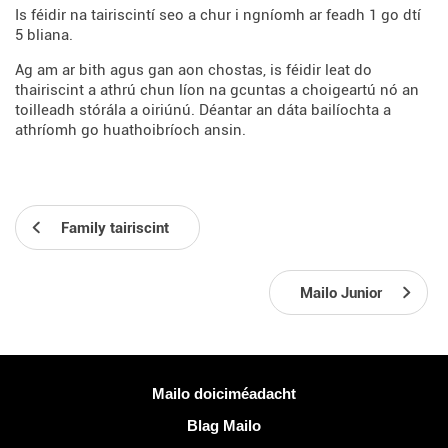
Is féidir na tairiscintí seo a chur i ngníomh ar feadh 1 go dtí
5 bliana.
Ag am ar bith agus gan aon chostas, is féidir leat do
thairiscint a athrú chun líon na gcuntas a choigeartú nó an
toilleadh stórála a oiriúnú. Déantar an dáta bailíochta a
athríomh go huathoibríoch ansin.
Family tairiscint
Mailo Junior
Tuilleadh eolais
Mailo doiciméadacht
Blag Mailo