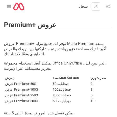
سجل
افتح القائمة
 اللغة
جيل الدخول
Premium+ عروض
عروض Premium+ توفر لك جميع مزايا Mailo Premium بسعة
أكبر. لديك مساحة تخزين واحدة يتم مشاركتها بين بريدك والقرص
الظاهري وفقًا لاحتياجاتك.
يمكنك أيضًا استخدام مجموعة Office OnlyOffice ، التي تتيح لك
تحرير مستنداتك عبر الإنترنت.
سعر شهري
سعة MAIL&CLOUD
يعرض
2
50جيجابايت
عرض Premium+ 50G
3
100جيجابايت
عرض Premium+ 100G
5
250جيجابايت
عرض Premium+ 250G
10
500جيجابايت
عرض Premium+ 500G
يمكن تفعيل هذه العروض لمدة 1 إلى 5 سنة.