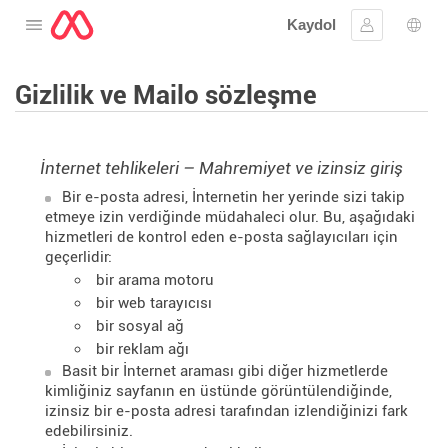
Kaydol
Menüyü aç
Oturum aç
Dil s
Gizlilik ve Mailo sözleşme
İnternet tehlikeleri – Mahremiyet ve izinsiz giriş
Bir e-posta adresi, İnternetin her yerinde sizi takip
etmeye izin verdiğinde müdahaleci olur. Bu, aşağıdaki
hizmetleri de kontrol eden e-posta sağlayıcıları için
geçerlidir:
bir arama motoru
bir web tarayıcısı
bir sosyal ağ
bir reklam ağı
Basit bir İnternet araması gibi diğer hizmetlerde
kimliğiniz sayfanın en üstünde görüntülendiğinde,
izinsiz bir e-posta adresi tarafından izlendiğinizi fark
edebilirsiniz.