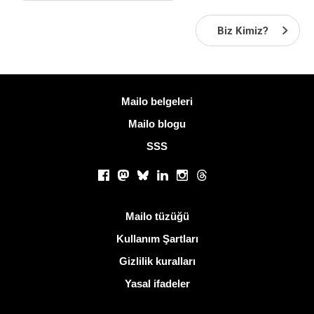
Biz Kimiz?
Daha fazla bilgi
Mailo belgeleri
Mailo blogu
SSS
Sosyal ağlar
Facebook
Mastodon
Bluesky
LinkedIn
Instagram
Threads
Kullanışlı bağlantılar
Mailo tüzüğü
Kullanım Şartları
Gizlilik kuralları
Yasal ifadeler