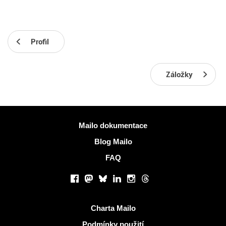
Profil
Záložky
Více informací
Mailo dokumentace
Blog Mailo
FAQ
Sociální sítě
Facebook
Mastodon
Bluesky
LinkedIn
Instagram
Threads
Užitečné odkazy
Charta Mailo
Podmínky použití