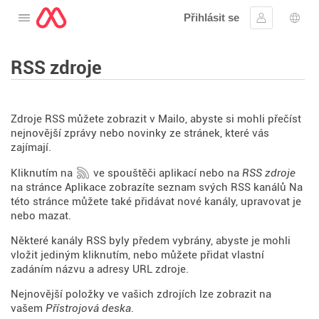
Přihlásit se
Otevřete nabídku
Přihlásit se
Výbě
RSS zdroje
Zdroje RSS můžete zobrazit v Mailo, abyste si mohli přečíst
nejnovější zprávy nebo novinky ze stránek, které vás
zajímají.
Kliknutím na
ve spouštěči aplikací nebo na
RSS zdroje
na stránce Aplikace zobrazíte seznam svých RSS kanálů Na
této stránce můžete také přidávat nové kanály, upravovat je
nebo mazat.
Některé kanály RSS byly předem vybrány, abyste je mohli
vložit jediným kliknutím, nebo můžete přidat vlastní
zadáním názvu a adresy URL zdroje.
Nejnovější položky ve vašich zdrojích lze zobrazit na
vašem
Přístrojová deska
.