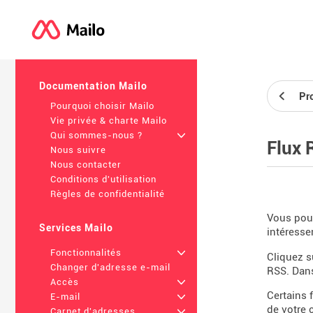
Documentation Mailo
Pro
Pourquoi choisir Mailo
Vie privée & charte Mailo
Qui sommes-nous ?
+
Flux 
Nous suivre
Nous contacter
Conditions d'utilisation
Règles de confidentialité
Vous pouv
Services Mailo
intéresse
Fonctionnalités
+
Cliquez 
Changer d'adresse e-mail
RSS. Dans
Accès
+
Certains 
E-mail
+
de votre 
Carnet d'adresses
+