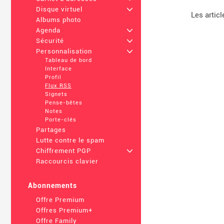
Disque virtuel
+
Les artic
Albums photo
Agenda
+
Sécurité
+
Personnalisation
+
Tableau de bord
Interface
Profil
Flux RSS
Signets
Pense-bêtes
Notes
Porte-clés
Partages
Lutte contre le spam
Chiffrement PGP
+
Raccourcis clavier
Abonnements
Offre Premium
Offres Premium+
Offre Family