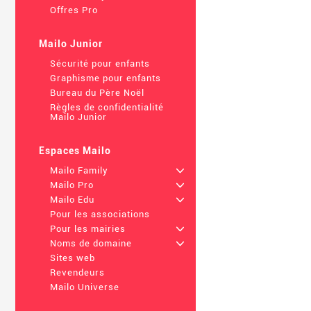
Offres Pro
Mailo Junior
Sécurité pour enfants
Graphisme pour enfants
Bureau du Père Noël
Règles de confidentialité
Mailo Junior
Espaces Mailo
Mailo Family
+
Mailo Pro
+
Mailo Edu
+
Pour les associations
Pour les mairies
+
Noms de domaine
+
Sites web
Revendeurs
Mailo Universe