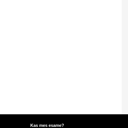
Daugiau informacijos apie Mailo
Kas mes esame?