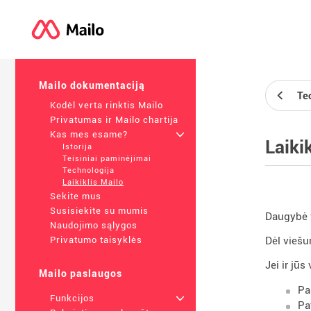
Mailo dokumentaciją
Te
Kodėl verta rinktis Mailo
Privatumas ir Mailo chartija
Kas mes esame?
+
Laiki
Istorija
Teisiniai paminėjimai
Technologija
Laikiklis Mailo
Sekite mus
Susisiekite su mumis
Daugybė v
Naudojimo sąlygos
Dėl viešu
Privatumo taisyklės
Jei ir jū
Mailo paslaugos
Pa
Funkcijos
+
Pa