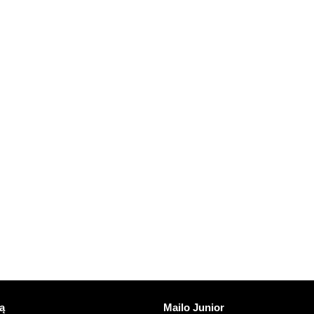
nuorodos
Atrasti Mailo
ą
Mailo Junior