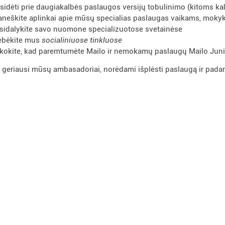
isidėti prie daugiakalbės paslaugos versijų tobulinimo (kitoms ka
aneškite aplinkai apie mūsų specialias paslaugas vaikams, moky
sidalykite savo nuomone specializuotose svetainėse
ebėkite mus
socialiniuose tinkluose
kokite, kad paremtumėte Mailo ir nemokamų paslaugų Mailo Junior
 geriausi mūsų ambasadoriai, norėdami išplėsti paslaugą ir padar