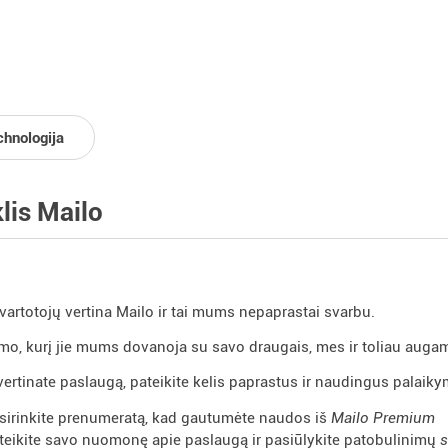
chnologija
klis Mailo
artotojų vertina Mailo ir tai mums nepaprastai svarbu.
mo, kurį jie mums dovanoja su savo draugais, mes ir toliau auga
s vertinate paslaugą, pateikite kelis paprastus ir naudingus palai
sirinkite prenumeratą, kad gautumėte naudos iš
Mailo Premium
teikite savo nuomonę apie paslaugą ir pasiūlykite patobulinimų
s