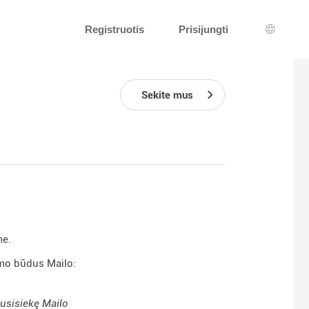
Registruotis
Prisijungti
Kalbos 
Sekite mus
me.
kymo būdus Mailo:
usisiekę Mailo