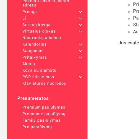
Pakeisti savo el. pašto
Pr
adresą
Pr
Prieiga
+
Pa
El
+
St
Adresų knyga
+
Au
Virtualus diskas
+
Nuotraukų albumai
Jūs esate
Kalendorius
+
Saugumas
+
Pritaikymas
+
Akcijų
Kova su šlamštu
PGP šifravimas
+
Klaviatūros nuorodos
Prenumeratos
Premium pasiūlymas
Premium+ pasiūlymų
Family pasiūlymas
Pro pasiūlymų