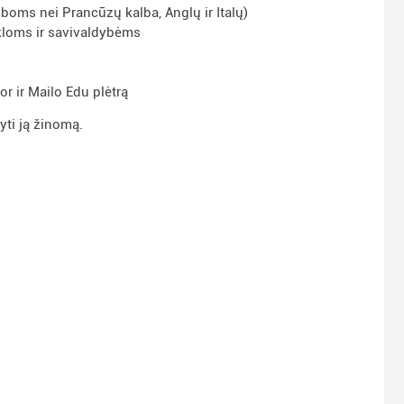
lboms nei Prancūzų kalba, Anglų ir Italų)
kloms ir savivaldybėms
 ir Mailo Edu plėtrą
yti ją žinomą.