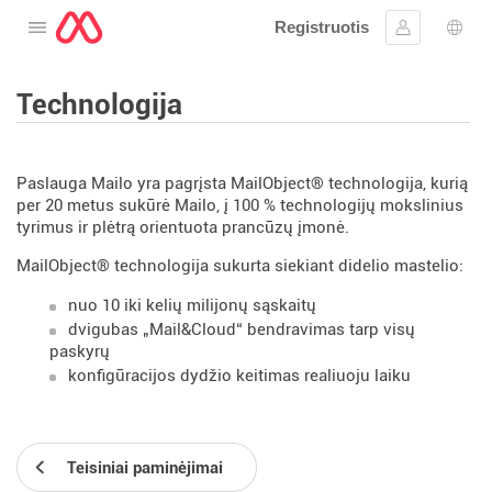
Registruotis
Atidarykite meniu
Prisijungti
Kalb
Technologija
Paslauga Mailo yra pagrįsta MailObject® technologija, kurią
per 20 metus sukūrė Mailo, į 100 % technologijų mokslinius
tyrimus ir plėtrą orientuota prancūzų įmonė.
MailObject® technologija sukurta siekiant didelio mastelio:
nuo 10 iki kelių milijonų sąskaitų
dvigubas „Mail&Cloud“ bendravimas tarp visų
paskyrų
konfigūracijos dydžio keitimas realiuoju laiku
Teisiniai paminėjimai