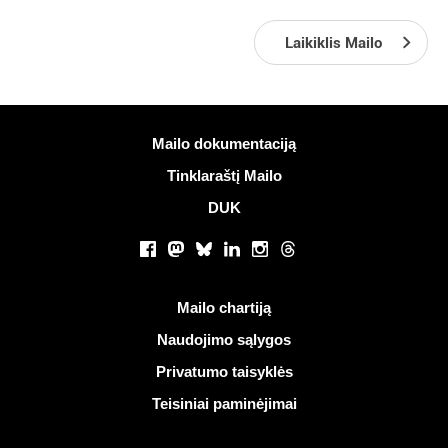
Laikiklis Mailo
Daugiau informacijos
Mailo dokumentaciją
Tinklaraštį Mailo
DUK
Socialiniai tinklai
Facebook
Mastodon
Bluesky
LinkedIn
Instagram
Threads
Naudingos nuorodos
Mailo chartiją
Naudojimo sąlygos
Privatumo taisyklės
Teisiniai paminėjimai