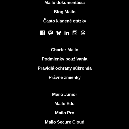
Viac informácií
Mailo dokumentácia
Blog Mailo
Často kladené otázky
Sociálne siete
Facebook
Mastodon
Bluesky
LinkedIn
Instagram
Threads
Užitočné odkazy
Charter Mailo
Podmienky používania
Pravidlá ochrany súkromia
Právne zmienky
Objaviť Mailo
Mailo Junior
Mailo Edu
Mailo Pro
Mailo Secure Cloud