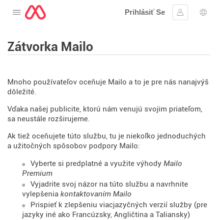
Prihlásiť Se
Otvorte menu
Prihlásiť sa
Výbe
Zátvorka Mailo
Mnoho používateľov oceňuje Mailo a to je pre nás nanajvýš
dôležité.
Vďaka našej publicite, ktorú nám venujú svojim priateľom,
sa neustále rozširujeme.
Ak tiež oceňujete túto službu, tu je niekoľko jednoduchých
a užitočných spôsobov podpory Mailo:
Vyberte si predplatné a využite výhody
Mailo
Premium
Vyjadrite svoj názor na túto službu a navrhnite
vylepšenia
kontaktovaním Mailo
Prispieť k zlepšeniu viacjazyčných verzií služby (pre
jazyky iné ako Francúzsky, Angličtina a Taliansky)