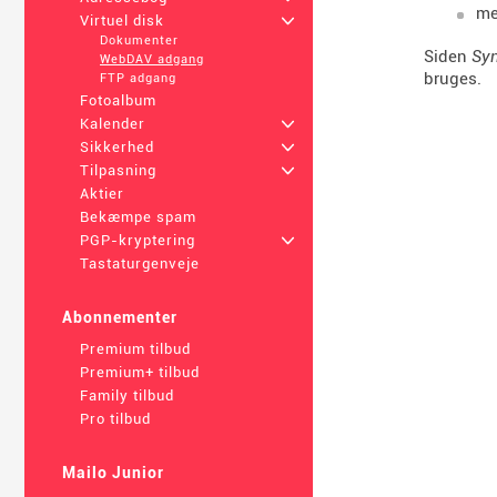
me
Virtuel disk
+
Dokumenter
Siden
Syn
WebDAV adgang
bruges.
FTP adgang
Fotoalbum
Kalender
+
Sikkerhed
+
Tilpasning
+
Aktier
Bekæmpe spam
PGP-kryptering
+
Tastaturgenveje
Abonnementer
Premium tilbud
Premium+ tilbud
Family tilbud
Pro tilbud
Mailo Junior