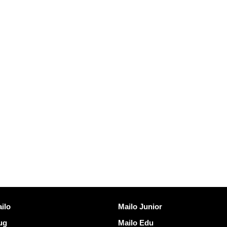
Opdag Mailo
ilo
Mailo Junior
rug
Mailo Edu