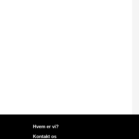
Flere oplysninger på Mailo
Hvem er vi?
Kontakt os