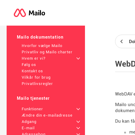
Mailo dokumentation
Do
Hvorfor vælge Mailo
Privatliv og Mailo charter
Hvem er vi?
+
WebD
Følg os
Kontakt os
Vilkår for brug
Privatlivsregler
WebDAV er
Mailo tjenester
Mailo und
Funktioner
+
dokumente
Ændre din e-mailadresse
Du kan få
Adgang
+
E-mail
+
me
Adressebog
+