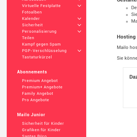
Virtuelle Festplatte
+
De
Fotoalben
Si
Kalender
+
Ma
Sicherheit
+
Personalisierung
+
Hosting 
Teilen
Kampf gegen Spam
Mailo hos
PGP-Verschlüsselung
+
Tastaturkürzel
Sie könne
Abonnements
Daz
Premium Angebot
Premium+ Angebote
Family Angebot
Pro Angebote
Mailo Junior
Sicherheit für Kinder
Grafiken für Kinder
Santas Büro