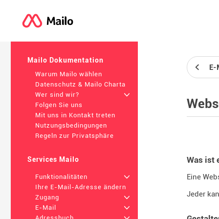
Mailo Dokumentation
E-
Warum Mailo wählen
Datenschutz & Mailo Charta
Wer sind wir?
+
Webs
Folgen Sie uns
Mit uns in Kontakt treten
Nutzungsbedingungen
Regeln zur Privatsphäre
Was ist 
Services Mailo
Eine Webs
Funktionalitäten
+
Ihre E-Mail-Adresse ändern
Jeder kan
Zugang
+
E-Mail
+
Gestalte
Adressbuch
+