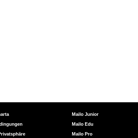
nks
Mailo entdecken
arta
Mailo Junior
dingungen
Mailo Edu
Privatsphäre
Mailo Pro