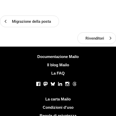
Migrazione della posta
Rivenditori
Più informazioni
Documentazione Mailo
Il blog Mailo
La FAQ
Social networks
Facebook
Mastodon
Bluesky
LinkedIn
Instagram
Threads
Link utili
La carta Mailo
Condizioni d'uso
Regole di privatezza