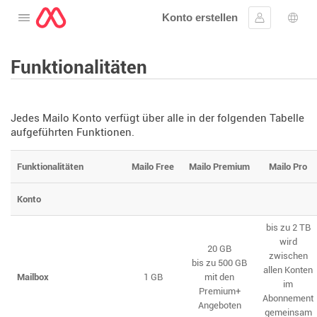
Konto erstellen
Öffnen Sie das Menü
Anmelden
Wahl
Funktionalitäten
Jedes Mailo Konto verfügt über alle in der folgenden Tabelle
aufgeführten Funktionen.
Funktionalitäten
Mailo Free
Mailo Premium
Mailo Pro
Konto
bis zu 2 TB
wird
20 GB
zwischen
bis zu 500 GB
allen Konten
Mailbox
1 GB
mit den
im
Premium+
Abonnement
Angeboten
gemeinsam