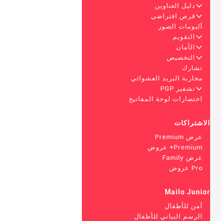
+
دليل العناوين
+
قرص افتراضي
ألبومات الصور
+
التقويم
+
الأمان
+
التخصيص
تشارك
محاربة البريد العشوائي
+
تشفير PGP
اختصارات لوحة المفاتيح
الاشتراكات
عرض Premium
Premium+ عروض
عرض Family
Pro عروض
Mailo Junior
أمن للأطفال
الرسم البياني للأطفال