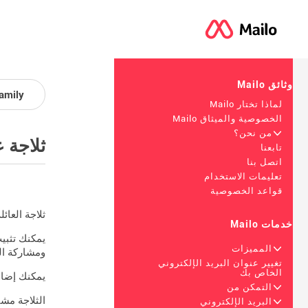
وثائق Mailo
amily
لماذا تختار Mailo
الخصوصية والميثاق Mailo
+
من نحن؟
ثلاجة ع
تابعنا
اتصل بنا
تعليمات الاستخدام
قواعد الخصوصية
ثلاجة العائل
خدمات Mailo
+
المميزات
ومشاركة الم
تغيير عنوان البريد الإلكتروني
الخاص بك
يمكنك إضاف
+
التمكن من
الثلاجة مشت
+
البريد الإلكتروني