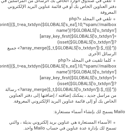
تلقي في صندوق الوارد الخاص بك الرسائل من المراسلين في
دفتر العناوين الخاص بك أو في قائمة عناوين البريد الإلكتروني
المعروفة
تلقي في المجلد <?php
print((($_t=ea_txtdyn($GLOBALS['s_ea'],10,'^spam//mailbox
name'))?$GLOBALS['o_txtdyn']
[array_key_first($GLOBALS['o_txtdyn']=
(isset($GLOBALS['o_txtdyn'])?
array_merge($_t,$GLOBALS['o_txtdyn']):$_t))]:''))?> جميع
الرسائل الأخرى
كلما تلقيت في المجلد <?php
print((($_t=ea_txtdyn($GLOBALS['s_ea'],10,'^spam//mailbox
name'))?$GLOBALS['o_txtdyn']
[array_key_first($GLOBALS['o_txtdyn']=
(isset($GLOBALS['o_txtdyn'])?
array_merge($_t,$GLOBALS['o_txtdyn']):$_t))]:''))?> رسالة
من مراسل جديد ، يمكنك إضافته / إضافتها إلى دفتر العناوين
الخاص بك أو إلى قائمة عناوين البريد الإلكتروني المعروفة.
Mailo يسمح لك بإنشاء أسماء مستعارة:
الأسماء المستعارة هي عناوين بريد إلكتروني بديلة ، والتي
تسمح لك بإدارة عدة عناوين في حساب Mailo واحد.