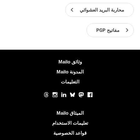
محاربة البريد العشوائي
مفاتيح PGP
معلومات اكثر
وثائق Mailo
المدونة Mailo
التعليمات
الشبكات الاجتماعية
Threads
Instagram
LinkedIn
Bluesky
Mastodon
Facebook
روابط مفيدة
الميثاق Mailo
تعليمات الاستخدام
قواعد الخصوصية