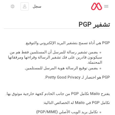
سجل
افتح القائمة
تسجيل الدخول
اختيار ال
تشفير PGP
PGP هي أداة تسمح بتشفير البريد الإلكتروني والتوقيع.
يضمن تشفير رسالة للمرسل أن المستلمين فقط هم من
سيكونون قادرين على فك تشفير الرسالة وقراءتها ومرفقاتها
المحتملة.
يضمن توقيع الرسالة هوية المرسل للمستلمين.
PGP هو اختصار لـ Pretty Good Privacy.
يقترح Mailo تكامل PGP من جانب الخادم كجهة خارجية موثوق بها.
تكامل PGP في Mailo له الخصائص التالية:
تكامل بريد الويب الأصلي (PGP/MIME)