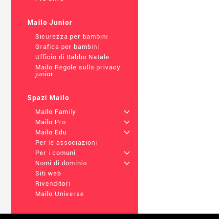
Mailo Junior
Sicurezza per bambini
Grafica per bambini
Ufficio di Babbo Natale
Mailo Regole sulla privacy
junior
Spazi Mailo
Mailo Family
+
Mailo Pro
+
Mailo Edu
+
Per le associazioni
Per i comuni
+
Nomi di dominio
+
Siti web
Rivenditori
Mailo Universe