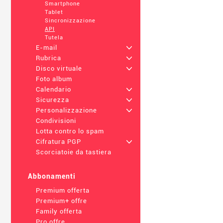
Smartphone
Tablet
Sincronizzazione
API
Tutela
E-mail
+
Rubrica
+
Disco virtuale
+
Foto album
Calendario
+
Sicurezza
+
Personalizzazione
+
Condivisioni
Lotta contro lo spam
Cifratura PGP
+
Scorciatoie da tastiera
Abbonamenti
Premium offerta
Premium+ offre
Family offerta
Pro offre