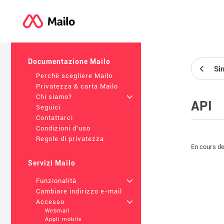
Documentazione Mailo
Si
Perchè scegliere Mailo
Privatezza & carta Mailo
Chi siamo?
+
API
Seguici
Contattarci
Condizioni d'uso
Regole di privatezza
En cours d
Servizi Mailo
Funzionalità
+
Cambiare indirizzo e-mail
Accesso
+
Webmail
Appli mobile