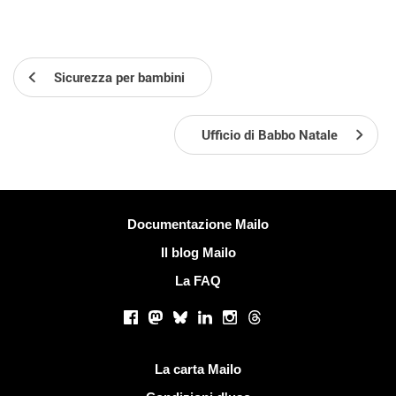
Sicurezza per bambini
Ufficio di Babbo Natale
Più informazioni
Documentazione Mailo
Il blog Mailo
La FAQ
Social networks
Facebook
Mastodon
Bluesky
LinkedIn
Instagram
Threads
Link utili
La carta Mailo