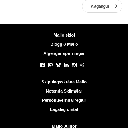
Aðgangur
Meiri upplýsingar
Mailo skjöl
Bloggið Mailo
Algengar spurningar
Samfélagsmiðlar
Facebook
Mastodon
Bluesky
LinkedIn
Instagram
Threads
Gagnlegir krækjur
Skipulagsskrána Mailo
Notenda Skilmálar
Persónuverndarreglur
Lagaleg umtal
Uppgötva Mailo
Mailo Junior