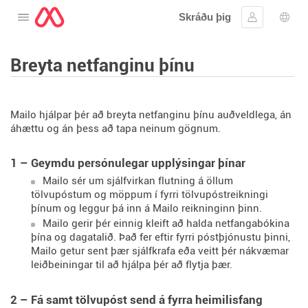
Skráðu þig
Opna valmyndina
Skráðu þig 
Tung
Breyta netfanginu þínu
Mailo hjálpar þér að breyta netfanginu þínu auðveldlega, án
áhættu og án þess að tapa neinum gögnum.
1 – Geymdu persónulegar upplýsingar þínar
Mailo sér um sjálfvirkan flutning á öllum
tölvupóstum og möppum í fyrri tölvupóstreikningi
þínum og leggur þá inn á Mailo reikninginn þinn.
Mailo gerir þér einnig kleift að halda netfangabókina
þína og dagatalið. Það fer eftir fyrri póstþjónustu þinni,
Mailo getur sent þær sjálfkrafa eða veitt þér nákvæmar
leiðbeiningar til að hjálpa þér að flytja þær.
2 – Fá samt tölvupóst send á fyrra heimilisfang