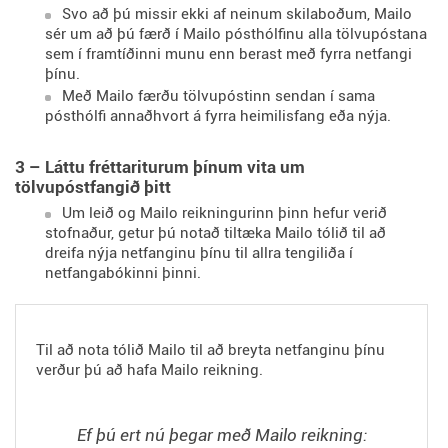
Svo að þú missir ekki af neinum skilaboðum, Mailo
sér um að þú færð í Mailo pósthólfinu alla tölvupóstana
sem í framtíðinni munu enn berast með fyrra netfangi
þínu.
Með Mailo færðu tölvupóstinn sendan í sama
pósthólfi annaðhvort á fyrra heimilisfang eða nýja.
3 – Láttu fréttariturum þínum vita um
tölvupóstfangið þitt
Um leið og Mailo reikningurinn þinn hefur verið
stofnaður, getur þú notað tiltæka Mailo tólið til að
dreifa nýja netfanginu þínu til allra tengiliða í
netfangabókinni þinni.
Til að nota tólið Mailo til að breyta netfanginu þínu
verður þú að hafa Mailo reikning.
Ef þú ert nú þegar með Mailo reikning: