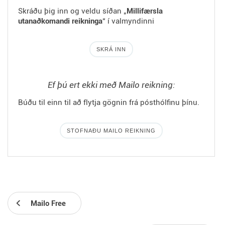
Skráðu þig inn og veldu síðan „
Millifærsla
utanaðkomandi reikninga
“ í valmyndinni
SKRÁ INN
Ef þú ert ekki með Mailo reikning:
Búðu til einn til að flytja gögnin frá pósthólfinu þínu.
STOFNAÐU MAILO REIKNING
Mailo Free