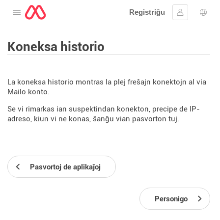
Registriĝu
Malfermu la menuon
Ensaluti
Ling
Koneksa historio
La koneksa historio montras la plej freŝajn konektojn al via
Mailo konto.
Se vi rimarkas ian suspektindan konekton, precipe de IP-
adreso, kiun vi ne konas, ŝanĝu vian pasvorton tuj.
Pasvortoj de aplikaĵoj
Personigo