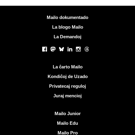
Pliaj informoj
Mailo dokumentado
La blogo Mailo
La Demandoj
Sociaj retoj
Facebook
Mastodon
Bluesky
LinkedIn
Instagram
Threads
Utilaj ligiloj
La ĉarto Mailo
Kondiĉoj de Uzado
Privatecaj reguloj
Juraj mencioj
Malkovri Mailo
Mailo Junior
Mailo Edu
Mailo Pro