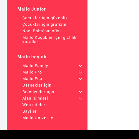
Mailo Junior
Çocuklar için güvenlik
Çocuklar için grafizm
Noel Baba'nın ofisi
Mailo Küçükler için gizlilik
kuralları
Mailo boşluk
Mailo Family
+
Mailo Pro
+
Mailo Edu
+
Dernekler için
Belediyeler için
+
Alan isimleri
+
Web siteleri
Bayiler
Mailo Universe