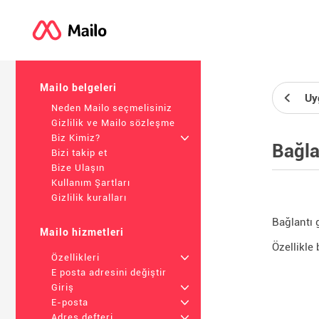
Mailo belgeleri
Uy
Neden Mailo seçmelisiniz
Gizlilik ve Mailo sözleşme
Biz Kimiz?
+
Bağla
Bizi takip et
Bize Ulaşın
Kullanım Şartları
Gizlilik kuralları
Bağlantı 
Mailo hizmetleri
Özellikle 
Özellikleri
+
E posta adresini değiştir
Giriş
+
E-posta
+
Adres defteri
+