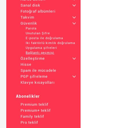
Sanal disk
+
Fotoğraf albümleri
Takvim
+
Güvenlik
+
Parola
Unutulan Şifre
E-posta ile doğrulama
Iki faktörlü kimlik doğrulama
Uygulama şifreleri
Bağlantı geçmişi
Özelleştirme
+
Hisse
Spam ile mücadele
PGP şifreleme
+
Klavye kısayolları
Abonelikler
Premium teklif
Premium+ teklif
Family teklif
Pro teklif