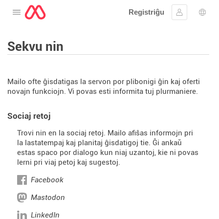
Registriĝu
Malfermu la menuon
Ensaluti
Ling
Sekvu nin
Mailo ofte ĝisdatigas la servon por plibonigi ĝin kaj oferti
novajn funkciojn. Vi povas esti informita tuj plurmaniere.
Sociaj retoj
Trovi nin en la sociaj retoj. Mailo afiŝas informojn pri
la lastatempaj kaj planitaj ĝisdatigoj tie. Ĝi ankaŭ
estas spaco por dialogo kun niaj uzantoj, kie ni povas
lerni pri viaj petoj kaj sugestoj.
Facebook
Mastodon
LinkedIn