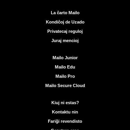
Utilaj ligiloj
La ĉarto Mailo
Kondiĉoj de Uzado
Privatecaj reguloj
Juraj mencioj
Malkovri Mailo
Mailo Junior
Mailo Edu
Mailo Pro
Mailo Secure Cloud
Pliaj informoj pri Mailo
Kiuj ni estas?
Kontaktu nin
Fariĝi revendisto