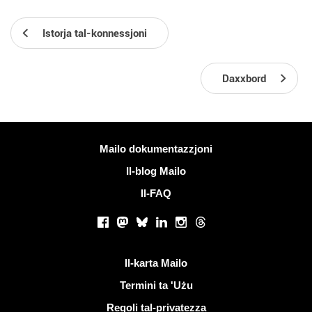
Istorja tal-konnessjoni
Daxxbord
Iktar informazzjoni
Mailo dokumentazzjoni
Il-blog Mailo
Il-FAQ
Netwerks soċjali
Facebook
Mastodon
Bluesky
LinkedIn
Instagram
Threads
Links utli
Il-karta Mailo
Termini ta 'Użu
Regoli tal-privatezza