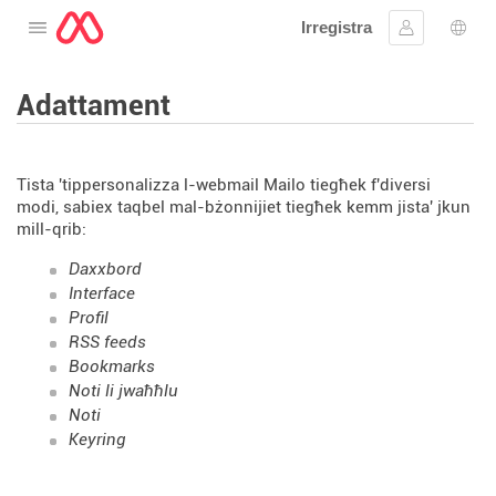
Irregistra
Tiftaħ il-menu
Sinjal
Għaż
Adattament
Tista 'tippersonalizza l-webmail Mailo tiegħek f'diversi
modi, sabiex taqbel mal-bżonnijiet tiegħek kemm jista' jkun
mill-qrib:
Daxxbord
Interface
Profil
RSS feeds
Bookmarks
Noti li jwaħħlu
Noti
Keyring