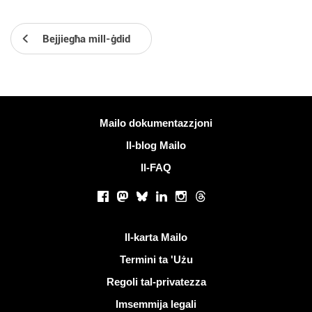
Bejjiegħa mill-ġdid
Iktar informazzjoni
Mailo dokumentazzjoni
Il-blog Mailo
Il-FAQ
Netwerks soċjali
Facebook
Mastodon
Bluesky
LinkedIn
Instagram
Threads
Links utli
Il-karta Mailo
Termini ta 'Użu
Regoli tal-privatezza
Imsemmija legali