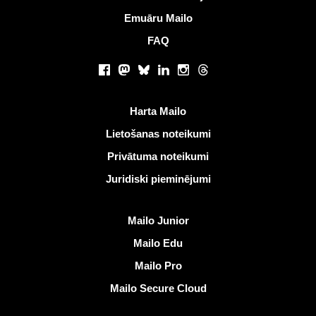
Emuāru Mailo
FAQ
Sociālie tīkli
Facebook
Mastodon
Bluesky
LinkedIn
Instagram
Threads
Noderīgas saites
Harta Mailo
Lietošanas noteikumi
Privātuma noteikumi
Juridiski pieminējumi
Atklāt Mailo
Mailo Junior
Mailo Edu
Mailo Pro
Mailo Secure Cloud