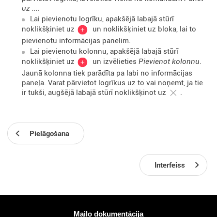
uz ...
.
Lai pievienotu logrīku, apakšējā labajā stūrī
noklikšķiniet uz
un noklikšķiniet uz bloka, lai to
pievienotu informācijas panelim.
Lai pievienotu kolonnu, apakšējā labajā stūrī
noklikšķiniet uz
un izvēlieties
Pievienot kolonnu
.
Jaunā kolonna tiek parādīta pa labi no informācijas
paneļa. Varat pārvietot logrīkus uz to vai noņemt, ja tie
ir tukši, augšējā labajā stūrī noklikšķinot uz
.
Pielāgošana
Interfeiss
Vairāk informācijas
Mailo dokumentācija