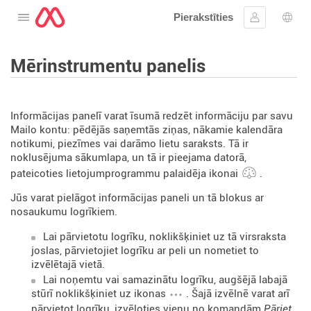
Pierakstīties
Atveriet izvēlni
Ielogoties
Valo
Mērinstrumentu panelis
Informācijas panelī varat īsumā redzēt informāciju par savu
Mailo kontu: pēdējās saņemtās ziņas, nākamie kalendāra
notikumi, piezīmes vai darāmo lietu saraksts. Tā ir
noklusējuma sākumlapa, un tā ir pieejama datorā,
pateicoties lietojumprogrammu palaidēja ikonai
.
Jūs varat pielāgot informācijas paneli un tā blokus ar
nosaukumu logrīkiem.
Lai pārvietotu logrīku, noklikšķiniet uz tā virsraksta
joslas, pārvietojiet logrīku ar peli un nometiet to
izvēlētajā vietā.
Lai noņemtu vai samazinātu logrīku, augšējā labajā
stūrī noklikšķiniet uz ikonas
. Šajā izvēlnē varat arī
pārvietot logrīku, izvēloties vienu no komandām
Pāriet