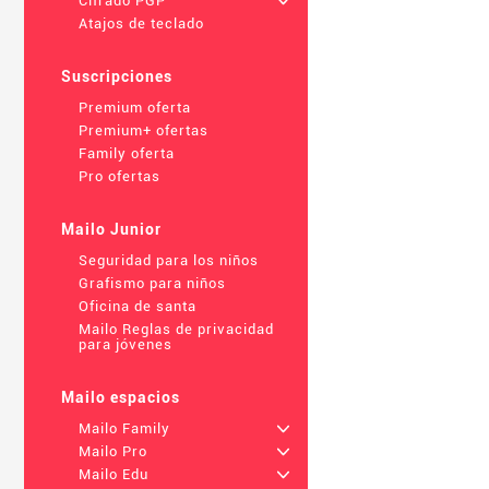
Cifrado PGP
+
Atajos de teclado
Suscripciones
Premium oferta
Premium+ ofertas
Family oferta
Pro ofertas
Mailo Junior
Seguridad para los niños
Grafismo para niños
Oficina de santa
Mailo Reglas de privacidad
para jóvenes
Mailo espacios
Mailo Family
+
Mailo Pro
+
Mailo Edu
+