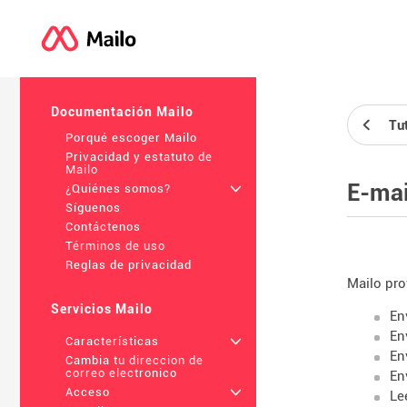
Documentación Mailo
Tu
Porqué escoger Mailo
Privacidad y estatuto de
Mailo
E-mai
¿Quiénes somos?
+
Síguenos
Contáctenos
Términos de uso
Reglas de privacidad
Mailo pro
Servicios Mailo
En
En
Características
+
En
Cambia tu direccion de
correo electronico
En
Acceso
+
Le