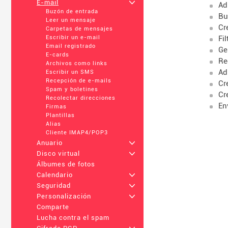
E-mail
+
Ad
Buzón de entrada
Bu
Leer un mensaje
Cr
Carpetas de mensajes
Fi
Escribir un e-mail
Email registrado
Ge
E-cards
Re
Archivos como links
Ad
Escribir un SMS
Recepción de e-mails
Cr
Spam y boletines
Cr
Recolectar direcciones
En
Firmas
Plantillas
Alias
Cliente IMAP4/POP3
Anuario
+
Disco virtual
+
Álbumes de fotos
Calendario
+
Seguridad
+
Personalización
+
Comparte
Lucha contra el spam