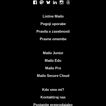
Facebook
Mastodon
Bluesky
LinkedIn
Instagram
Threads
Koristne povezave
Listine Mailo
Pogoji uporabe
Pravila o zasebnosti
Pravne omembe
Odkrijte Mailo
Mailo Junior
Mailo Edu
Mailo Pro
Mailo Secure Cloud
Več informacij o Mailo
Kdo smo mi?
Kontaktiraj nas
Postanite preprodajalec