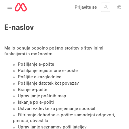
Prijavite se
Odprite meni
Vpis
Izbir
E-naslov
Mailo ponuja popolno poštno storitev s številnimi
funkcijami in možnostmi.
Pošiljanje e-pošte
Pošiljanje registrirane e-pošte
Pošljite e-razglednice
Pošiljanje datotek kot povezav
Branje e-pošte
Upravljanje poštnih map
Iskanje po e-pošti
Ustvari vzdevke za prejemanje sporočil
Filtriranje dohodne e-pošte: samodejni odgovori,
prenosi, obvestila
Upravljanje seznamov pošiljateljev