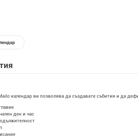
лендар
тия
ailo календар ви позволява да създавате събития и да дефи
главие
чален ден и час
одължителност
п
исание