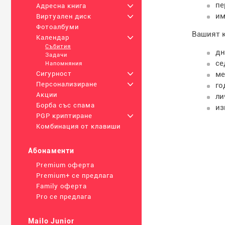
пе
Адресна книга
+
им
Виртуален диск
+
Фотоалбуми
Вашият к
Календар
+
Събития
дн
Задачи
се
Напомняния
ме
Сигурност
+
Персонализиране
+
го
Акции
ли
Борба със спама
из
PGP криптиране
+
Комбинация от клавиши
Абонаменти
Premium оферта
Premium+ се предлага
Family оферта
Pro се предлага
Mailo Junior