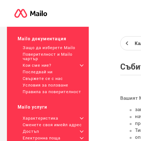
Mailo документация
Ка
Защо да изберете Mailo
Поверителност и Mailo
чартър
Съби
Кои сме ние?
+
Последвай ни
Свържете се с нас
Условия за ползване
Правила за поверителност
Вашият M
Mailo услуги
за
на
Характеристика
+
пр
Сменете своя имейл адрес
Ти
Достъп
+
оп
Електронна поща
+