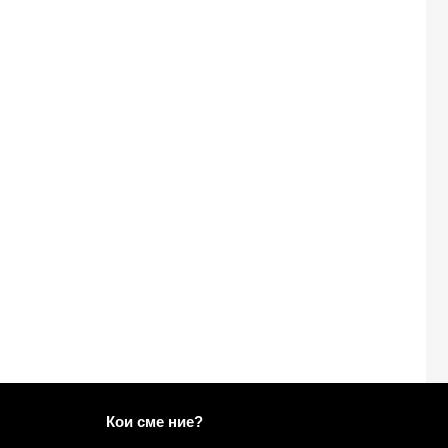
Повече информация за Mailo
Кои сме ние?