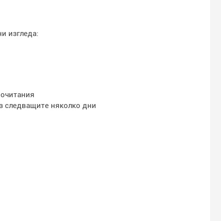
и изгледа:
почитания
ез следващите няколко дни