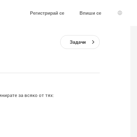
Регистрирай се
Впиши се
Избор н
Задачи
нирате за всяко от тях: