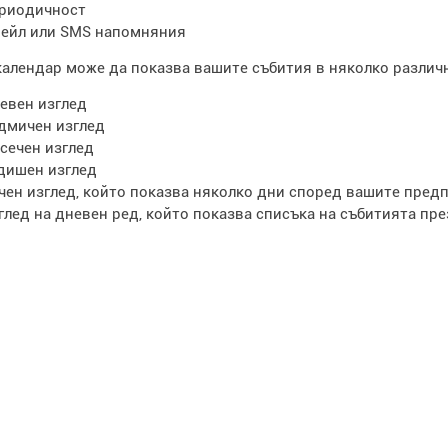
риодичност
ейл или SMS напомняния
алендар може да показва вашите събития в няколко различн
евен изглед
дмичен изглед
сечен изглед
дишен изглед
чен изглед, който показва няколко дни според вашите пред
глед на дневен ред, който показва списъка на събитията пр