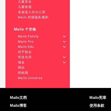
儿童安全
儿童绘画
圣诞老人的办公室
Mailo 初级隐私规则
Mailo 个空格
Mailo Family
+
Mailo Pro
+
Mailo Edu
+
对于协会
市政当局
+
域名
+
网站
经销商
Mailo Universe
更多信息
有用的链接
Mailo文档
Mailo宪章
Mailo博客
使用条款