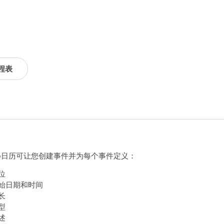
程表
ilo日历可让您创建事件并为每个事件定义：
位
始日期和时间
长
型
述