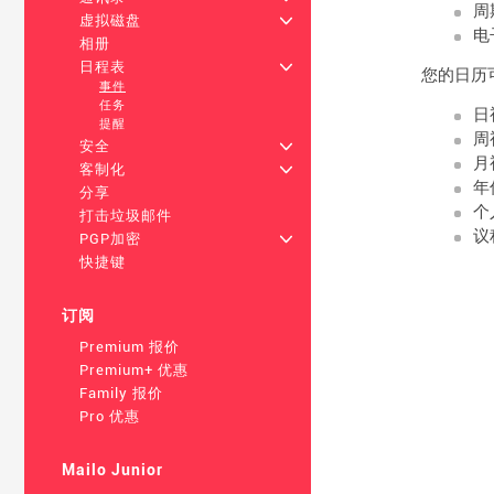
周
虚拟磁盘
+
电
相册
日程表
+
您的日历
事件
任务
日
提醒
周
安全
+
月
客制化
+
年
分享
个
打击垃圾邮件
议
PGP加密
+
快捷键
订阅
Premium 报价
Premium+ 优惠
Family 报价
Pro 优惠
Mailo Junior