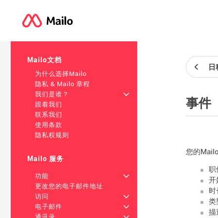
Mailo文档
日
为什么选择Mailo
隐私 & Mailo 章程
我们是谁？
+
事件
跟着我们
联系我们
使用条款
隐私权规则
您的Ma
Mailo 服务
职
功能
+
开
更改您的电子邮件地址
时
访问
+
类
电子邮件
+
描
通讯录
+