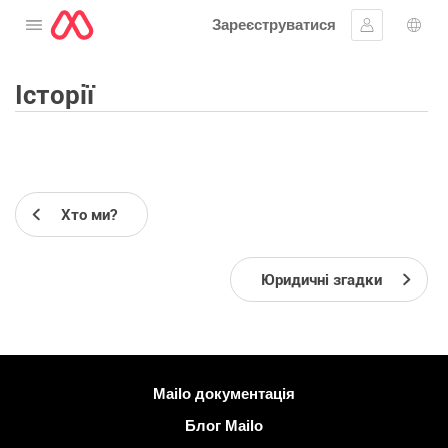
Зареєструватися
Відкрити меню
Увійти
Вибі
Історії
Хто ми?
Юридичні згадки
Більше інформації
Mailo документація
Блог Mailo