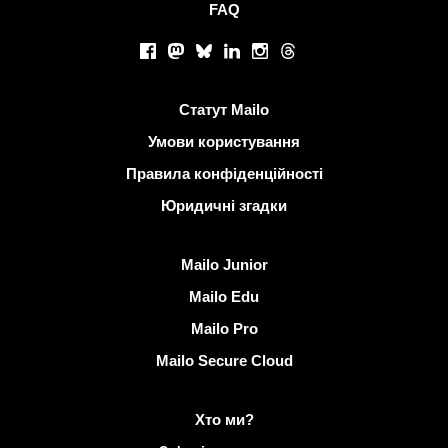
FAQ
Соціальні мережі
Facebook
Mastodon
Bluesky
LinkedIn
Instagram
Threads
Корисні посилання
Статут Mailo
Умови користування
Правила конфіденційності
Юридичні згадки
Виявити Mailo
Mailo Junior
Mailo Edu
Mailo Pro
Mailo Secure Cloud
Докладніше на Mailo
Хто ми?