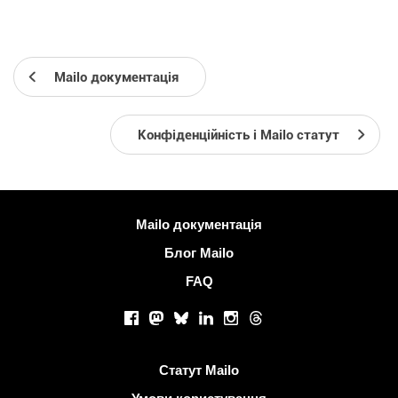
Mailo документація
Конфіденційність і Mailo статут
Більше інформації
Mailo документація
Блог Mailo
FAQ
Соціальні мережі
Facebook
Mastodon
Bluesky
LinkedIn
Instagram
Threads
Корисні посилання
Статут Mailo