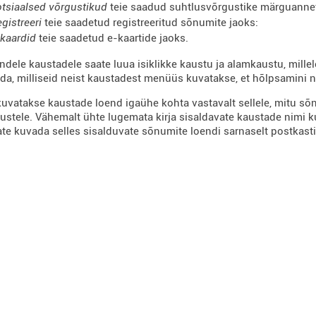
tsiaalsed võrgustikud
teie saadud suhtlusvõrgustike märguannet
gistreeri
teie saadetud registreeritud sõnumite jaoks:
kaardid
teie saadetud e-kaartide jaoks.
ndele kaustadele saate luua isiklikke kaustu ja alamkaustu, mille
ida, milliseid neist kaustadest menüüs kuvatakse, et hõlpsamini 
vatakse kaustade loend igaühe kohta vastavalt sellele, mitu sõn
stustele. Vähemalt ühte lugemata kirja sisaldavate kaustade nimi 
ate kuvada selles sisalduvate sõnumite loendi sarnaselt postkasti