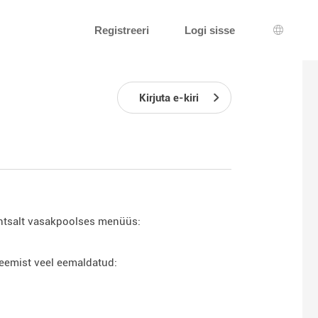
Registreeri
Logi sisse
Keeleva
Kirjuta e-kiri
ihtsalt vasakpoolses menüüs:
teemist veel eemaldatud: