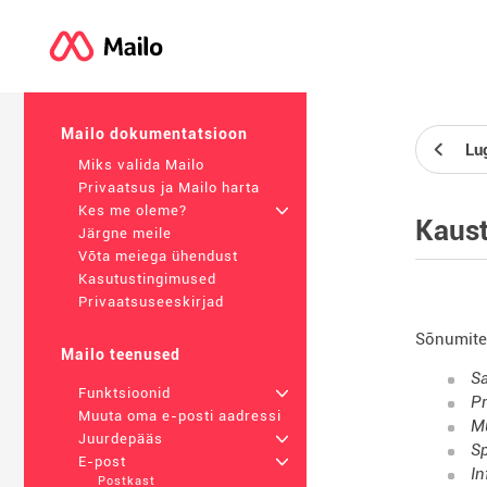
Mailo dokumentatsioon
Lu
Miks valida Mailo
Privaatsus ja Mailo harta
Kes me oleme?
+
Kaus
Järgne meile
Võta meiega ühendust
Kasutustingimused
Privaatsuseeskirjad
Sõnumite 
Mailo teenused
Sa
Funktsioonid
+
Pr
Muuta oma e-posti aadressi
Mu
Juurdepääs
+
S
E-post
+
In
Postkast