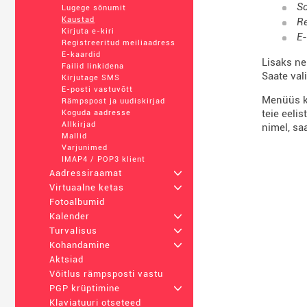
So
Lugege sõnumit
Kaustad
Re
Kirjuta e-kiri
E-
Registreeritud meiliaadress
E-kaardid
Lisaks ne
Failid linkidena
Saate val
Kirjutage SMS
E-posti vastuvõtt
Menüüs ku
Rämpspost ja uudiskirjad
teie eeli
Koguda aadresse
Allkirjad
nimel, sa
Mallid
Varjunimed
IMAP4 / POP3 klient
Aadressiraamat
+
Virtuaalne ketas
+
Fotoalbumid
Kalender
+
Turvalisus
+
Kohandamine
+
Aktsiad
Võitlus rämpsposti vastu
PGP krüptimine
+
Klaviatuuri otseteed