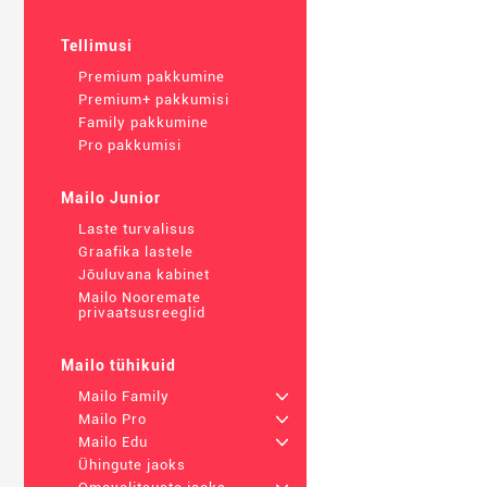
Tellimusi
Premium pakkumine
Premium+ pakkumisi
Family pakkumine
Pro pakkumisi
Mailo Junior
Laste turvalisus
Graafika lastele
Jõuluvana kabinet
Mailo Nooremate
privaatsusreeglid
Mailo tühikuid
Mailo Family
+
Mailo Pro
+
Mailo Edu
+
Ühingute jaoks