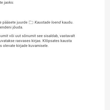
e jaoks:
le pääsete juurde
Kaustade loend
kaudu.
nendeni jõuda.
umit või uut sõnumit see sisaldab, vastavalt
kuvatakse rasvases kirjas. Klõpsates kausta
s olevate kirjade kuvamisele.