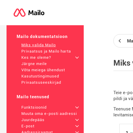
Mailo dokumentatsioon
Ma
Miks valida Mailo
Privaatsus ja Mailo harta
Kes me oleme?
+
Miks 
Järgne meile
Võta meiega ühendust
Kasutustingimused
Privaatsuseeskirjad
Teie e-po
Mailo teenused
pildi ja v
Funktsioonid
+
Teenuse M
Muuta oma e-posti aadressi
levitamis
Juurdepääs
+
E-post
+
1 –
Aadressiraamat
+