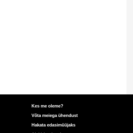
Lisateave saidil Mailo
Kes me oleme?
Võta meiega ühendust
Hakata edasimüüjaks