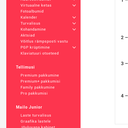
Virtuaalne ketas
+
Fotoalbumid
Kalender
+
Turvalisus
+
Kohandamine
+
Aktsiad
2 
Võitlus rämpsposti vastu
PGP krüptimine
+
Klaviatuuri otseteed
3 –
Tellimusi
Premium pakkumine
Premium+ pakkumisi
Family pakkumine
Pro pakkumisi
4 –
Mailo Junior
Laste turvalisus
Graafika lastele
Jõuluvana kabinet