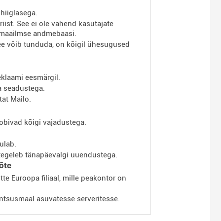
hiiglasega.
riist. See ei ole vahend kasutajate
ülemaailmse andmebaasi.
 see võib tunduda, on kõigil ühesugused
reklaami eesmärgil.
a seadustega.
at Mailo.
sobivad kõigi vajadustega.
ulab.
tegeleb tänapäevalgi uuendustega.
õte
te Euroopa filiaal, mille peakontor on
ntsusmaal asuvatesse serveritesse.