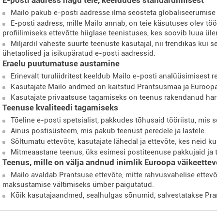
Mailo pakub e-posti aadresse ilma seosteta globaliseerumise 
E-posti aadress, mille Mailo annab, on teie käsutuses olev töö
profiilimiseks ettevõtte hiiglase teenistuses, kes soovib luua 
Miljardil väheste suurte teenuste kasutajal, nii trendikas kui
ühetaolised ja isikupäratud e-posti aadressid.
– Eraelu puutumatuse austamine
Erinevalt turuliidritest keeldub Mailo e-posti analüüsimisest 
Kasutajate Mailo andmed on kaitstud Prantsusmaa ja Euroop
Kasutajate privaatsuse tagamiseks on teenus rakendanud hart
 Teenuse kvaliteedi tagamiseks
Tõeline e-posti spetsialist, pakkudes tõhusaid tööriistu, mis 
Ainus postisüsteem, mis pakub teenust peredele ja lastele.
Sõltumatu ettevõte, kasutajate lähedal ja ettevõte, kes neid ku
Mitmeaastane teenus, üks esimesi postiteenuse pakkujaid ja 
 Teenus, mille on välja andnud inimlik Euroopa väikeettev
Mailo avaldab Prantsuse ettevõte, mitte rahvusvahelise ettevõt
maksustamise vältimiseks ümber paigutatud.
Kõik kasutajaandmed, sealhulgas sõnumid, salvestatakse Pra