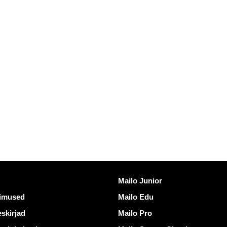
ngid
Avastama Mailo
Mailo Junior
gimused
Mailo Edu
skirjad
Mailo Pro