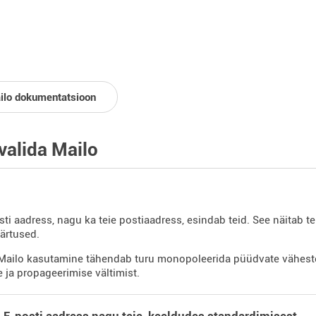
ilo dokumentatsioon
valida Mailo
sti aadress, nagu ka teie postiaadress, esindab teid. See näitab te
äärtused.
ailo kasutamine tähendab turu monopoleerida püüdvate väheste 
e ja propageerimise vältimist.
 E-posti aadress nagu teie, keeldudes standardimisest