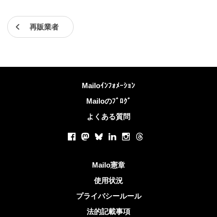
再販業者
詳しくは
Mailoｲﾝﾌｫﾒｰｼｮﾝ
Mailoのﾌﾞﾛｸﾞ
よくある質問
ソーシャルネットワーク
Facebook
Mastodon
Bluesky
LinkedIn
Instagram
Threads
役立つリンク
Mailo憲章
使用状況
プライバシールール
法的記載事項