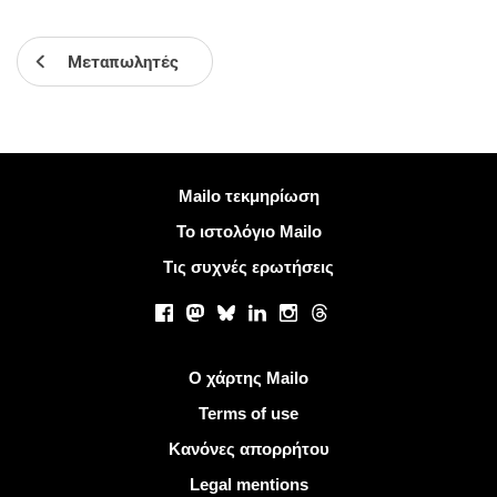
Μεταπωλητές
Περισσότερες πληροφορίες
Mailo τεκμηρίωση
Το ιστολόγιο Mailo
Τις συχνές ερωτήσεις
Κοινωνικά δίκτυα
Facebook
Mastodon
Bluesky
LinkedIn
Instagram
Threads
Χρήσιμοι σύνδεσμοι
Ο χάρτης Mailo
Terms of use
Κανόνες απορρήτου
Legal mentions