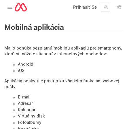
Prihlásiť Se
Otvorte menu
Prihlásiť sa
Výbe
Mobilná aplikácia
Mailo ponúka bezplatnú mobilnú aplikáciu pre smartphony,
ktorú si môžete stiahnuť z internetových obchodov:
Android
iOS
Aplikácia poskytuje prístup ku všetkým funkciám webovej
pošty:
E-mail
Adresár
Kalendár
Virtuálny disk
Fotoalbumy
Poznámky