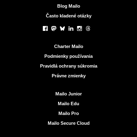
Blog Mailo
Často kladené otázky
Sociálne siete
Facebook
Mastodon
Bluesky
LinkedIn
Instagram
Threads
Užitočné odkazy
Charter Mailo
Podmienky používania
Pravidlá ochrany súkromia
Právne zmienky
Objaviť Mailo
Mailo Junior
Mailo Edu
Mailo Pro
Mailo Secure Cloud