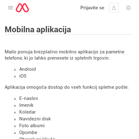
Prijavite se
Odprite meni
Vpis
Izbir
Mobilna aplikacija
Mailo ponuja brezplačno mobilno aplikacijo za pametne
telefone, ki jo lahko prenesete iz spletnih trgovin:
Android
iOS
Aplikacija omogoča dostop do vseh funkcij spletne pošte:
E-naslov
Imenik
Koledar
Navidezni disk
Foto albumi
Opombe