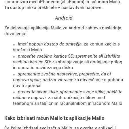
sinhronizira med iPhoneom (ali iPadom) in računom Mailo.
Ta dostop lahko prekličete v nastavitvah naprave.
Android
Za delovanje aplikacija Mailo za Android zahteva naslednja
dovoljenja:
imeti popoln dostop do omrežja
: za komunikacijo s
strežniki Mailo
preberite vsebino kartice SD, spremenite ali izbrišite
vsebino kartice SD
: za shranjevanje ali dodajanje prilog
in uporabo navideznega diska
spremenite zvočne nastavitve, preprečite, da bi
naprava spala, nadzor vibracij
: za obveščanje o prihodu
novih sporočil
preberite svoje stike, spremenite svoje stike, poiščite
račune v napravi
: za sinhronizacijo stikov med
telefonom ali tabličnim računalnikom in računom Mailo
Kako izbrisati račun Mailo iz aplikacije Mailo
Če želite izbrisati svoj račun Mailo, se overite v aplikaciji