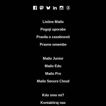
Socialna omrežja
Facebook
Mastodon
Bluesky
LinkedIn
Instagram
Threads
Koristne povezave
Listine Mailo
Pogoji uporabe
Pravila o zasebnosti
Pravne omembe
Odkrijte Mailo
Mailo Junior
Mailo Edu
Mailo Pro
Mailo Secure Cloud
Več informacij o Mailo
Kdo smo mi?
Kontaktiraj nas