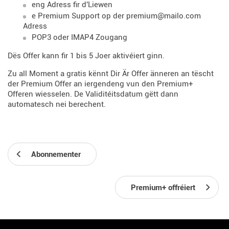
eng Adress fir d'Liewen
e Premium Support op der premium@mailo.com
Adress
POP3 oder IMAP4 Zougang
Dës Offer kann fir 1 bis 5 Joer aktivéiert ginn.
Zu all Moment a gratis kënnt Dir Är Offer änneren an tëscht
der Premium Offer an iergendeng vun den Premium+
Offeren wiesselen. De Validitéitsdatum gëtt dann
automatesch nei berechent.
Abonnementer
Premium+ offréiert