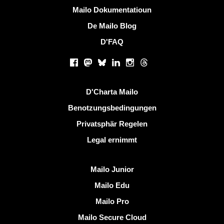
Méi Informatiounen
Mailo Dokumentatioun
De Mailo Blog
D'FAQ
Sozialen Netzwierker
Facebook
Mastodon
Bluesky
LinkedIn
Instagram
Threads
Nëtzlech Linken
D'Charta Mailo
Benotzungsbedingungen
Privatsphär Regelen
Legal ernimmt
Entdeckt Mailo
Mailo Junior
Mailo Edu
Mailo Pro
Mailo Secure Cloud