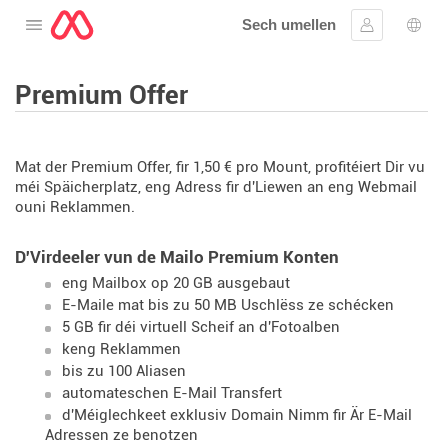
Sech umellen
Oppen de Menü
Umellen
Spro
Premium Offer
Mat der Premium Offer, fir 1,50 € pro Mount, profitéiert Dir vu
méi Späicherplatz, eng Adress fir d'Liewen an eng Webmail
ouni Reklammen.
D'Virdeeler vun de Mailo Premium Konten
eng Mailbox op 20 GB ausgebaut
E-Maile mat bis zu 50 MB Uschlëss ze schécken
5 GB fir déi virtuell Scheif an d'Fotoalben
keng Reklammen
bis zu 100 Aliasen
automateschen E-Mail Transfert
d'Méiglechkeet exklusiv Domain Nimm fir Är E-Mail
Adressen ze benotzen