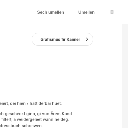
Sech umellen
Umellen
Sprooc
Grafismus fir Kanner
ert, déi hien / hatt derbäi huet:
h geschéckt ginn, gi vun Ärem Kand
iltert, a weidergeleet wann néideg.
Adressbuch schreiwen.