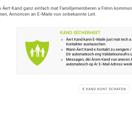
n Äert Kand ganz einfach mat Familljememberen a Frënn kommunizé
en, Annoncen an E-Maile vun onbekannte Leit.
KAND SÉCHERHEET
Äert Kand kann E-Maile just mat Iech a 
Kontakter austauschen.
Wann Äert Kand e Kontakt zu sengem / 
Dir automatesch eng Validatiounsufro o
Messagen, déi Ärem Kand vun aneren A
automatesch op Är E-Mail Adress weide
E KAND KONT SCHAFEN