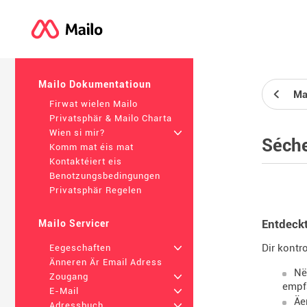
Mailo Dokumentatioun
Ma
Firwat wielen Mailo
Privatsphär & Mailo Charta
Wien si mir?
+
Séche
Komm mat éis mat
Kontaktéiert eis
Benotzungsbedingungen
Privatsphär Regelen
Entdeckt
Mailo Servicer
Dir kontr
Eegeschaften
+
Änneren Är Email Adress
Në
Zougang
+
empfa
E-Mail
+
Äe
Adressbuch
+