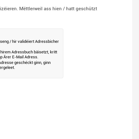
ieren. Mëttlerweil ass hien / hatt geschützt
seng / hir validéiert Adressbicher
hirem Adressbuch bäisetzt, kritt
p Ärer E-Mail Adress.
dresse geschéckt ginn, ginn
rgeleet.