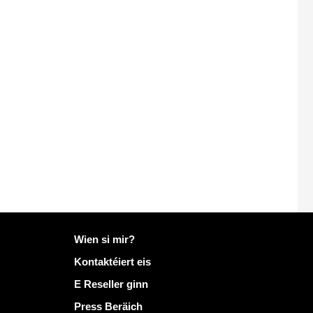
Méi Info op Mailo
Wien si mir?
Kontaktéiert eis
E Reseller ginn
Press Beräich