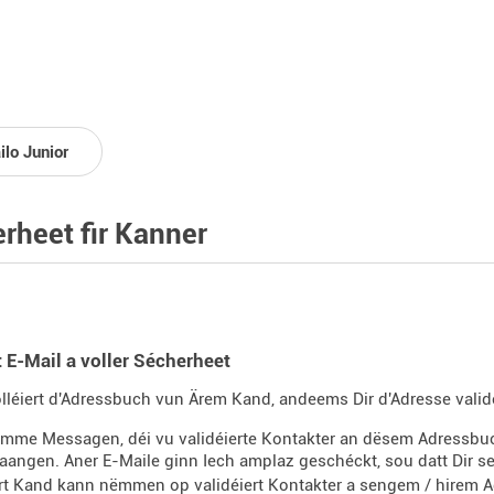
ilo Junior
rheet fir Kanner
 E-Mail a voller Sécherheet
olléiert d'Adressbuch vun Ärem Kand, andeems Dir d'Adresse validéi
mme Messagen, déi vu validéierte Kontakter an dësem Adressbuc
angen. Aner E-Maile ginn Iech amplaz geschéckt, sou datt Dir se f
rt Kand kann nëmmen op validéiert Kontakter a sengem / hirem 