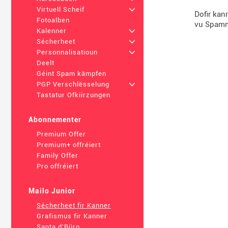
Virtuell Scheif
+
Dofir kan
Fotoalben
vu Spamm
Kalenner
+
Sécherheet
+
Personnalisatioun
+
Deelt
Géint Spam kämpfen
PGP Verschlësselung
+
Tastatur Ofkiirzungen
Abonnementer
Premium Offer
Premium+ offréiert
Family Offer
Pro offréiert
Mailo Junior
Sécherheet fir Kanner
Grafismus fir Kanner
Santa d'Büro