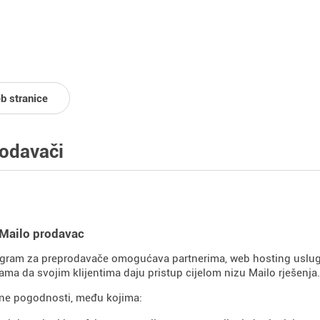
b stranice
odavači
 Mailo prodavac
gram za preprodavače omogućava partnerima, web hosting usluga
ma da svojim klijentima daju pristup cijelom nizu Mailo rješenja.
jne pogodnosti, među kojima: