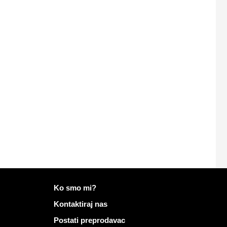
Više informacija o Mailo
Ko smo mi?
Kontaktiraj nas
Postati preprodavac