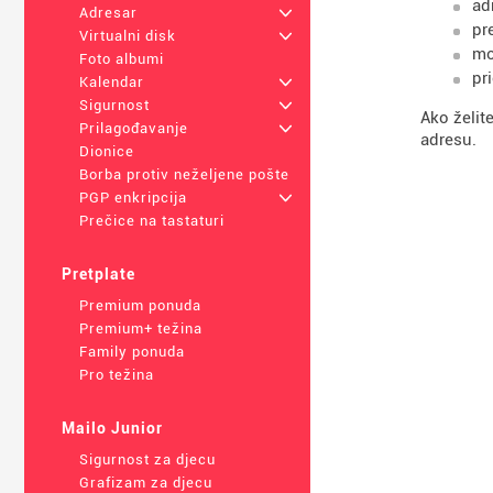
ad
Adresar
+
pr
Virtualni disk
+
mo
Foto albumi
pr
Kalendar
+
Sigurnost
+
Ako želit
Prilagođavanje
+
adresu.
Dionice
Borba protiv neželjene pošte
PGP enkripcija
+
Prečice na tastaturi
Pretplate
Premium ponuda
Premium+ težina
Family ponuda
Pro težina
Mailo Junior
Sigurnost za djecu
Grafizam za djecu