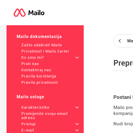
Mailo dokumentacija
We
Zašto odabrati Mailo
Privatnost i Mailo čarter
Ko smo mi?
+
Prepr
Prati nas
Kontaktiraj nas
Pravila korištenja
Pravila privatnosti
Postani
Mailo usluge
Mailo pro
Karakteristike
+
kompanija
Promijenite svoju email
adresu
Nudi bro
Pristup
+
E-mail
+