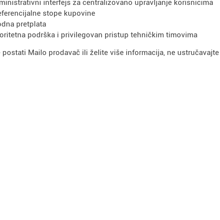
ministrativni interfejs za centralizovano upravljanje korisnicima
eferencijalne stope kupovine
dna pretplata
ioritetna podrška i privilegovan pristup tehničkim timovima
e postati Mailo prodavač ili želite više informacija, ne ustručavajt