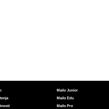
vi
Otkrijte Mailo
o
Mailo Junior
tenja
Mailo Edu
tnosti
Mailo Pro