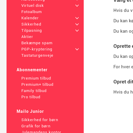
Virtuel disk
+
Hvis du v
Fotoalbum
Kalender
+
Du kan k
Sikkerhed
+
Tilpasning
+
Du kan o
Aktier
Bekæmpe spam
Oprette 
PGP-kryptering
+
Tastaturgenveje
Du kan op
For hver 
Abonnementer
Premium tilbud
Opret di
Premium+ tilbud
Family tilbud
Hvis du h
Pro tilbud
Mailo Junior
Sikkerhed for børn
Grafik for børn
Julemandens kontor