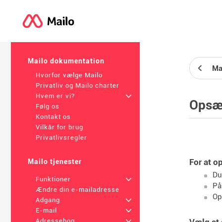
Mailo dokumentation
Ma
Hvorfor vælge Mailo
Privatliv og Mailo charter
Hvem er vi?
+
Opsæ
Følg os
Kontakt os
Vilkår for brug
Privatlivsregler
For at o
Mailo tjenester
Du
Funktioner
+
På
Ændre din e-mailadresse
Op
Adgang
+
E-mail
+
Vælg e
Adressebog
+