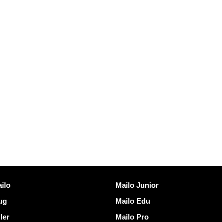
Opdag Mailo
ilo
Mailo Junior
rug
Mailo Edu
ler
Mailo Pro