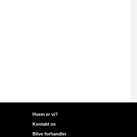
Flere oplysninger på Mailo
Hvem er vi?
Kontakt os
Blive forhandler