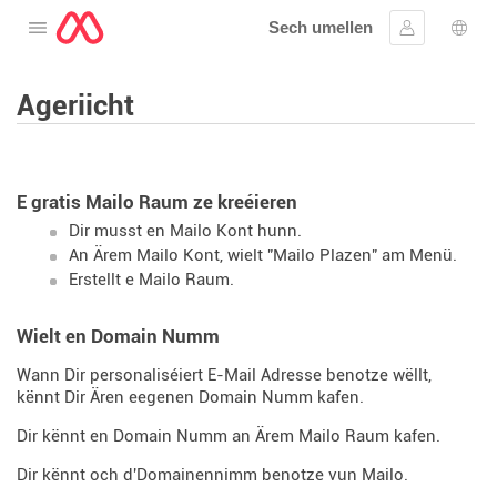
Sech umellen
Oppen de Menü
Umellen
Spro
Ageriicht
E gratis Mailo Raum ze kreéieren
Dir musst en Mailo Kont hunn.
An Ärem Mailo Kont, wielt "Mailo Plazen" am Menü.
Erstellt e Mailo Raum.
Wielt en Domain Numm
Wann Dir personaliséiert E-Mail Adresse benotze wëllt,
kënnt Dir Ären eegenen Domain Numm kafen.
Dir kënnt en Domain Numm an Ärem Mailo Raum kafen.
Dir kënnt och d'Domainennimm benotze vun Mailo.