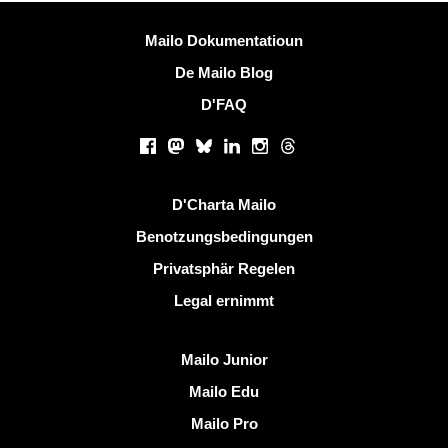
Méi Informatiounen
Mailo Dokumentatioun
De Mailo Blog
D'FAQ
Sozialen Netzwierker
Facebook
Mastodon
Bluesky
LinkedIn
Instagram
Threads
Nëtzlech Linken
D'Charta Mailo
Benotzungsbedingungen
Privatsphär Regelen
Legal ernimmt
Entdeckt Mailo
Mailo Junior
Mailo Edu
Mailo Pro