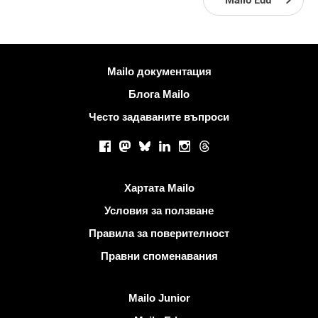
Mailo Edu
Повече информация
Mailo документация
Блога Mailo
Често задаваните въпроси
Социални мрежи
Facebook
Mastodon
Bluesky
LinkedIn
Instagram
Threads
Полезни връзки
Хартата Mailo
Условия за ползване
Правила за поверителност
Правни споменавания
Открийте Mailo
Mailo Junior