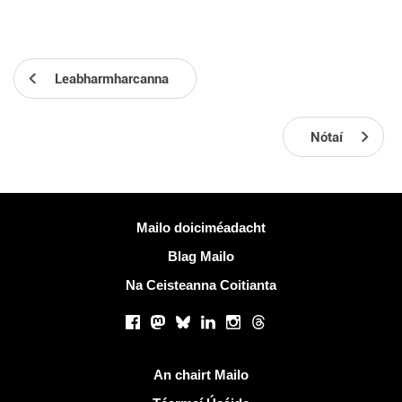
Leabharmharcanna
Nótaí
Tuilleadh eolais
Mailo doiciméadacht
Blag Mailo
Na Ceisteanna Coitianta
Líonraí sóisialta
Facebook
Mastodon
Bluesky
LinkedIn
Instagram
Threads
Naisc úsáideacha
An chairt Mailo