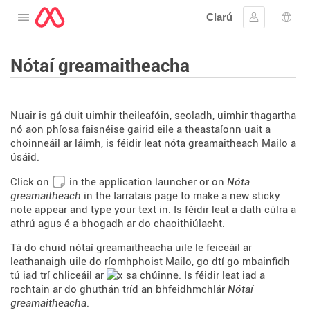
Clarú
Oscail an roghchlár
Sínigh iste
Rogh
Nótaí greamaitheacha
Nuair is gá duit uimhir theileafóin, seoladh, uimhir thagartha
nó aon phíosa faisnéise gairid eile a theastaíonn uait a
choinneáil ar láimh, is féidir leat nóta greamaitheach Mailo a
úsáid.
Click on
in the application launcher or on
Nóta
greamaitheach
in the Iarratais page to make a new sticky
note appear and type your text in. Is féidir leat a dath cúlra a
athrú agus é a bhogadh ar do chaoithiúlacht.
Tá do chuid nótaí greamaitheacha uile le feiceáil ar
leathanaigh uile do ríomhphoist Mailo, go dtí go mbainfidh
tú iad trí chliceáil ar
sa chúinne. Is féidir leat iad a
rochtain ar do ghuthán tríd an bhfeidhmchlár
Nótaí
greamaitheacha
.