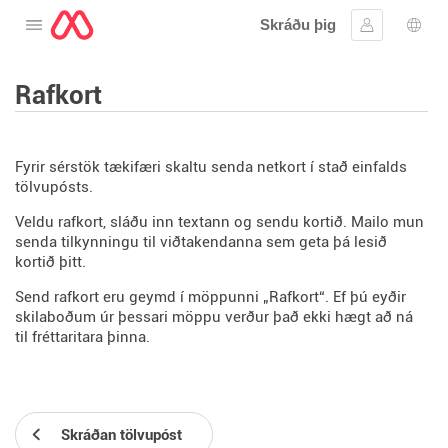
Skráðu þig
Opna valmyndina
Skráðu þig 
Tung
Rafkort
Fyrir sérstök tækifæri skaltu senda netkort í stað einfalds
tölvupósts.
Veldu rafkort, sláðu inn textann og sendu kortið. Mailo mun
senda tilkynningu til viðtakendanna sem geta þá lesið
kortið þitt.
Send rafkort eru geymd í möppunni „Rafkort“. Ef þú eyðir
skilaboðum úr þessari möppu verður það ekki hægt að ná
til fréttaritara þinna.
Skráðan tölvupóst