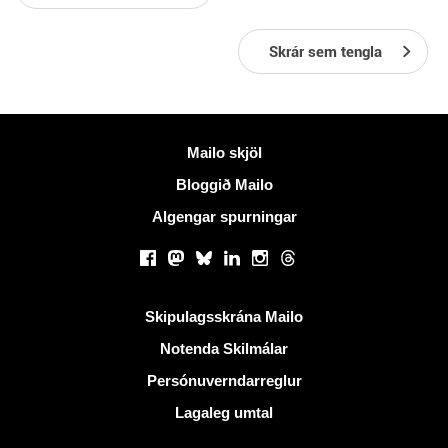
Skrár sem tengla
Meiri upplýsingar
Mailo skjöl
Bloggið Mailo
Algengar spurningar
Samfélagsmiðlar
Facebook
Mastodon
Bluesky
LinkedIn
Instagram
Threads
Gagnlegir krækjur
Skipulagsskrána Mailo
Notenda Skilmálar
Persónuverndarreglur
Lagaleg umtal