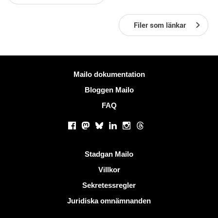
Filer som länkar
Mer information
Mailo dokumentation
Bloggen Mailo
FAQ
Sociala nätverk
Facebook
Mastodon
Bluesky
LinkedIn
Instagram
Threads
Användbara länkar
Stadgan Mailo
Villkor
Sekretessregler
Juridiska omnämnanden